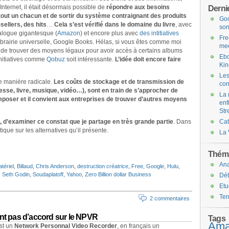
’Internet, il était désormais possible de
répondre aux besoins
Dernie
 tout un chacun et de sortir du système contraignant des produits
Goo
sellers, des hits
…
Cela s’est vérifié dans le domaine du livre
, avec
son
talogue gigantesque (
Amazon
) et encore plus avec
des intitiatives
Fre
ibrairie universelle, Google Books. Hélas, si vous êtes comme moi
med
le de trouver des moyens légaux pour avoir accès à certains albums
Ebo
initiatives comme
Qobuz
soit intéressante.
L’idée doit encore faire
Kin
Les
e manière radicale.
Les coûts de stockage et de transmission de
con
presse, livre, musique, vidéo…), sont en train de s’approcher de
La 
’imposer et il convient aux entreprises de trouver d’autres moyens
enf
Str
, d’examiner ce constat que je partage en très grande partie
. Dans
Ca
tique sur les alternatives qu’il présente.
La 
Théma
An
tériel
,
Billaud
,
Chris Anderson
,
destruction créatrice
,
Free
,
Google
,
Hulu
,
,
Seth Godin
,
Soudaplatoff
,
Yahoo
,
Zero Billion dollar Business
Dét
Etu
Te
2 commentaires
ont pas d’accord sur le NPVR
Tags
Ama
est un
Network Personnal Video Recorder
, en français un