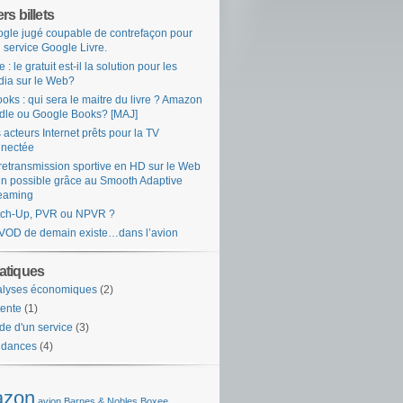
rs billets
gle jugé coupable de contrefaçon pour
 service Google Livre.
e : le gratuit est-il la solution pour les
ia sur le Web?
oks : qui sera le maitre du livre ? Amazon
dle ou Google Books? [MAJ]
 acteurs Internet prêts pour la TV
nectée
retransmission sportive en HD sur le Web
in possible grâce au Smooth Adaptive
eaming
tch-Up, PVR ou NPVR ?
VOD de demain existe…dans l’avion
tiques
alyses économiques
(2)
ente
(1)
de d'un service
(3)
ndances
(4)
zon
avion
Barnes & Nobles
Boxee