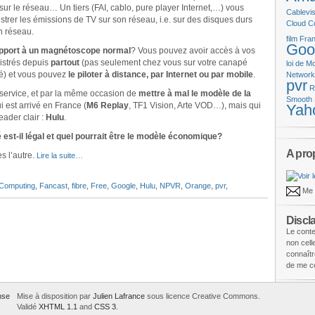
r le réseau… Un tiers (FAI, cablo, pure player Internet,…) vous
Cablevis
strer les émissions de TV sur son réseau, i.e. sur des disques durs
Cloud C
n réseau.
film
Fran
Goo
rapport à un magnétoscope normal
? Vous pouvez avoir accès à vos
istrés depuis
partout
(pas seulement chez vous sur votre canapé
loi de M
lé) et vous pouvez
le piloter à distance, par Internet ou par mobile
.
Networ
pvr
R
e service, et par la même occasion de
mettre à mal le modèle de la
Smooth 
i est arrivé en France (
M6 Replay
, TF1 Vision, Arte VOD…), mais qui
Yah
eader clair :
Hulu
.
est-il légal et quel pourrait être le modèle économique?
A pro
s l’autre.
Lire la suite…
 Computing
,
Fancast
,
fibre
,
Free
,
Google
,
Hulu
,
NPVR
,
Orange
,
pvr
,
Me 
Discl
Le conte
non cel
connaîtr
de me co
Mise à disposition par
Julien Lafrance
sous licence Creative Commons.
Validé
XHTML 1.1
and
CSS 3
.