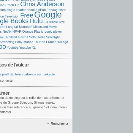
Chris Anderson
ion
Catch-Up
omputing
e-reader
ebooks
ePub
Fancast
fibre
Google
Free
ce Télévision
gle Books
Hulu
IFA
Kindle
livre
oore
Long tail
Microsoft
Mitterrand
Move
ks
Netflix
NPVR
Orange
Plastic Logic
player
oku
Rolland Garros
Seth Godin
Silverlight
Streaming
Sony
stanza
Tour de France
Wizzgo
oo
Youtube
Youtube XL
pos de l’auteur
contacter
aimer
nu de ce blog est le reflet de mes opinions et
les du Groupe Solucom. Si vous voulez
e ou faire référence au groupe Solucom, merci
ntacter.
Remonter ;)