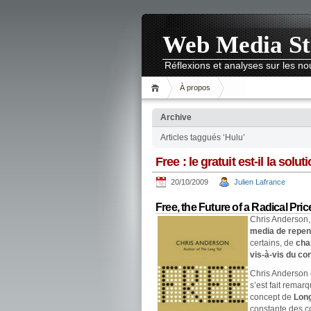
Web Media St
Réflexions et analyses sur les 
À propos
Archive
Articles taggués ‘Hulu’
Free : le gratuit est-il la sol
20/10/2009
Julien Lafrance
Free, the Future of a Radical Pric
Chris Anderson, 
media de repen
certains, de
cha
vis-à-vis du c
Chris Anderson 
s’est fait remar
concept de
Long
constante des co