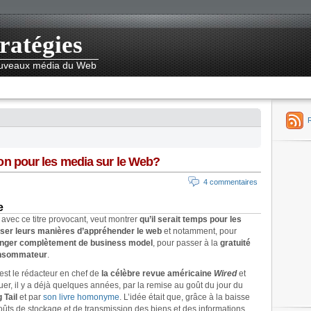
ratégies
nouveaux média du Web
ution pour les media sur le Web?
4 commentaires
e
avec ce titre provocant, veut montrer
qu’il serait temps pour les
ser leurs manières d’appréhender le web
et notamment, pour
nger complètement de business model
, pour passer à la
gratuité
onsommateur
.
est le rédacteur en chef de
la célèbre revue américaine
Wired
et
quer, il y a déjà quelques années, par la remise au goût du jour du
 Tail
et par
son livre homonyme
. L’idée était que, grâce à la baisse
ûts de stockage et de transmission des biens et des informations,