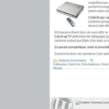
magnétoscope su
permet d’enregi
placés dans so
L’intérêt par 
contenus enreg
devant votre té
Et d’aucuns rêvent donc de vous offrir c
Catch-up TV
(télévision de rattrapage) qu
cartonne surtout aux Etats-Unis avec un l
Ça parait sympathique, mais le procédé 
Examinons donc ces questions l’une aprè
Analyses économiques
Cablevision
,
Catch-Up
,
Chris Anderson
,
Cloud
Wizzgo