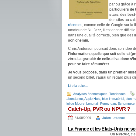
par ou grâce à l
particuliers de
stars, des best-
des sites au ca
récentes
, comme celle de Google sur la l
amateur de Nu Jazz, il est encore diffici
dans une qualité correcte, bien que des 
son chemin
.
Chris Anderson poursuit donc son idée d
l’information, quelle que soit celle-ci (
zéro. La gratuité de celle-ci va donc s
pour se faire rémunérer
.
Je vous propose, dans un premier billet
un second billet, j’aurai un regard plus cri
Lire la suite…
Analyses économiques
,
Tendances
abondance
,
Apple Hulu
,
bien immatériel
,
bien ma
loi de Moore
,
Long tail
,
Penny gap
,
Schumpeter
Catch-Up, PVR ou NPVR ?
31/08/2009
Julien Lafrance
La France et les Etats-Unis ne s
Un
NPRVR
, c’