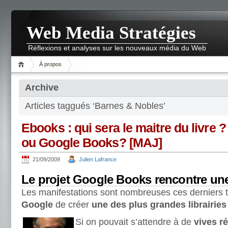
Web Media Stratégies
Réflexions et analyses sur les nouveaux média du Web
À propos
Archive
Articles taggués ‘Barnes & Nobles’
Ebooks : qui sera le maitre du livre
ou Google Books? [MAJ]
21/09/2009
Julien Lafrance
Le projet Google Books rencontre une
Les manifestations sont nombreuses ces derniers t
Google
de créer
une des plus grandes librairies
Si on pouvait s’attendre à de
vives r