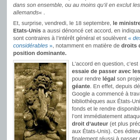
dans son ensemble, ou au moins qu’il en exclut les 
allemands
« .
Et, surprise, vendredi, le 18 septembre,
le ministr
Etats-Unis
a aussi dénoncé cet accord, en indiqua
sont contraires à l’intérêt général et soulèvent
«
de
considérables
»
, notamment en matière de
droits 
position dominante.
L’accord en question, c’est
essaie de passer avec le
pour rendre
légal
son proje
géante
. En effet, depuis 
Google a commencé à trava
bibliothèques aux États-Unis
fonds et le rendre disponib
l’ont immédiatement attaq
droit d’auteur
(et plus pré
aux États-Unis). Ces éditeu
finalement réussi à passer 