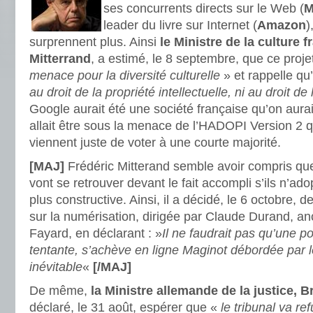
ses concurrents directs sur le Web (
M
leader du livre sur Internet (
Amazon
)
surprennent plus. Ainsi
le Ministre de la culture f
Mitterrand
, a estimé, le 8 septembre, que ce proje
menace pour la diversité culturelle
» et rappelle qu’
au droit de la propriété intellectuelle, ni au droit d
Google aurait été une société française qu’on aurai
allait être sous la menace de l’HADOPI Version 2 
viennent juste de voter à une courte majorité.
[MAJ]
Frédéric Mitterand semble avoir compris que
vont se retrouver devant le fait accompli s’ils n’ad
plus constructive. Ainsi, il a décidé, le 6 octobre,
sur la numérisation, dirigée par Claude Durand, an
Fayard, en déclarant : »
Il ne faudrait pas qu’une po
tentante, s’achève en ligne Maginot débordée par
inévitable
«
[/MAJ]
De même,
la Ministre allemande de la justice, Br
déclaré, le 31 août, espérer que «
le tribunal va re