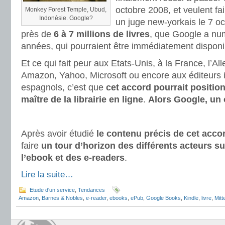
octobre 2008, et veulent fai
Monkey Forest Temple, Ubud,
Indonésie. Google?
un juge new-yorkais le 7 oc
près de
6 à 7 millions de livres
, que Google a nu
années, qui pourraient être immédiatement disponi
Et ce qui fait peur aux Etats-Unis, à la France, l’A
Amazon, Yahoo, Microsoft ou encore aux éditeurs i
espagnols, c’est que
cet accord pourrait positi
maître de la librairie en ligne
.
Alors Google, un
Après avoir étudié
le contenu précis de cet acco
faire
un tour d’horizon des différents acteurs s
l’ebook et des e-readers
.
Lire la suite…
Etude d'un service
,
Tendances
Amazon
,
Barnes & Nobles
,
e-reader
,
ebooks
,
ePub
,
Google Books
,
Kindle
,
livre
,
Mitt