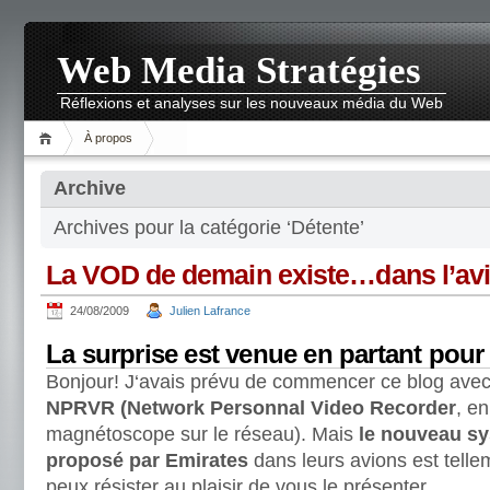
Web Media Stratégies
Réflexions et analyses sur les nouveaux média du Web
À propos
Archive
Archives pour la catégorie ‘Détente’
La VOD de demain existe…dans l’av
24/08/2009
Julien Lafrance
La surprise est venue en partant pour
Bonjour! J‘avais prévu de commencer ce blog avec u
NPRVR (Network Personnal Video Recorder
, en
magnétoscope sur le réseau). Mais
le nouveau s
proposé par Emirates
dans leurs avions est telle
peux résister au plaisir de vous le présenter.