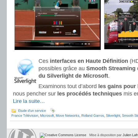
Ces
interfaces en Haute Définition
(HD
possibles grâce au
Smooth Streaming
o
du Silverlight de Microsoft
.
Examinons tout d’abord
les gains pour l
nous pencher sur
les procédés techniques
mis e
Lire la suite…
Etude d'un service
France Télévision
,
Microsoft
,
Move Networks
,
Rolland Garros
,
Silverlight
,
Smooth St
Mise à disposition par
Julien Laf