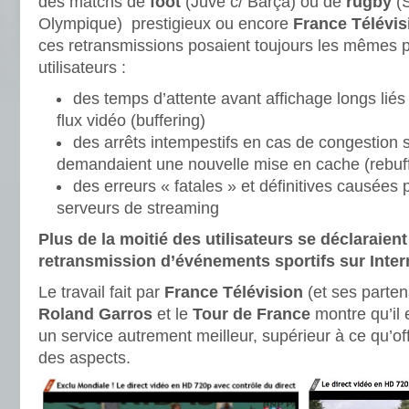
des matchs de
foot
(Juve c/ Barça) ou de
rugby
(S
Olympique) prestigieux ou encore
France Télévis
ces retransmissions posaient toujours les mêmes 
utilisateurs :
des temps d’attente avant affichage longs liés
flux vidéo (buffering)
des arrêts intempestifs en cas de congestion 
demandaient une nouvelle mise en cache (rebuff
des erreurs « fatales » et définitives causées 
serveurs de streaming
Plus de la moitié des utilisateurs se déclaraient
retransmission d’événements sportifs sur Inter
Le travail fait par
France Télévision
(et ses parten
Roland Garros
et le
Tour de France
montre qu’il 
un service autrement meilleur, supérieur à ce qu’off
des aspects.