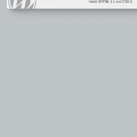
Validé
XHTML 1.1
and
CSS 3
.