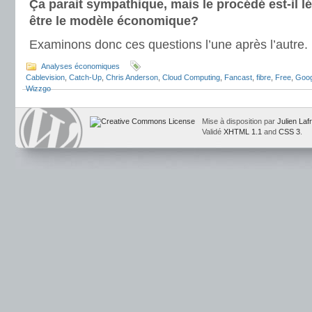
Ça parait sympathique, mais le procédé est-il lé
être le modèle économique?
Examinons donc ces questions l’une après l’autre.
Analyses économiques
Cablevision
,
Catch-Up
,
Chris Anderson
,
Cloud Computing
,
Fancast
,
fibre
,
Free
,
Goog
Wizzgo
Mise à disposition par
Julien Laf
Validé
XHTML 1.1
and
CSS 3
.