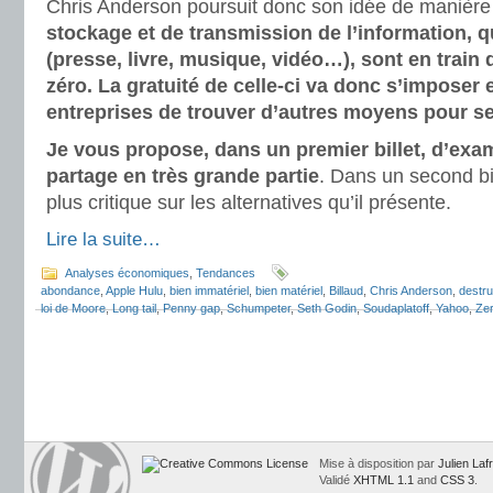
Chris Anderson poursuit donc son idée de manière
stockage et de transmission de l’information, qu
(presse, livre, musique, vidéo…), sont en train
zéro. La gratuité de celle-ci va donc s’imposer e
entreprises de trouver d’autres moyens pour se
Je vous propose, dans un premier billet, d’exam
partage en très grande partie
. Dans un second bil
plus critique sur les alternatives qu’il présente.
Lire la suite…
Analyses économiques
,
Tendances
abondance
,
Apple Hulu
,
bien immatériel
,
bien matériel
,
Billaud
,
Chris Anderson
,
destru
loi de Moore
,
Long tail
,
Penny gap
,
Schumpeter
,
Seth Godin
,
Soudaplatoff
,
Yahoo
,
Zer
Mise à disposition par
Julien Laf
Validé
XHTML 1.1
and
CSS 3
.