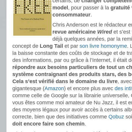
certains, de
changer complètem
model
, pour passer à la
gratuité 
consommateur
.
Chris Anderson est le rédacteur 
revue américaine
Wired
et s’est 
déjà quelques années, par la remi
concept de
Long Tail
et par
son livre homonyme
. 
la baisse constante des coûts de stockage et de tr
des informations, par ou grâce à l’Internet, il était
répondre aux besoins particuliers de tout un ch
système contraignant des produits stars, des be
Cela s’est vérifié dans le domaine du livre
, avec
gigantesque (
Amazon
) et encore plus avec
des int
comme celle de Google sur la librairie universelle,
vous êtes comme moi amateur de Nu Jazz, il est enc
des moyens légaux pour avoir accès à certains al
correcte, bien que des initiatives comme
Qobuz
soi
doit encore faire son chemin
.