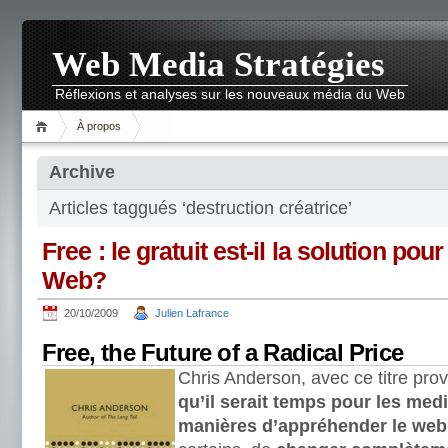
Web Media Stratégies
Réflexions et analyses sur les nouveaux média du Web
À propos
Archive
Articles taggués ‘destruction créatrice’
Free : le gratuit est-il la solution pou
Web?
20/10/2009
Julien Lafrance
Free, the Future of a Radical Price
Chris Anderson, avec ce titre pro
qu’il serait temps pour les med
manières d’appréhender le web