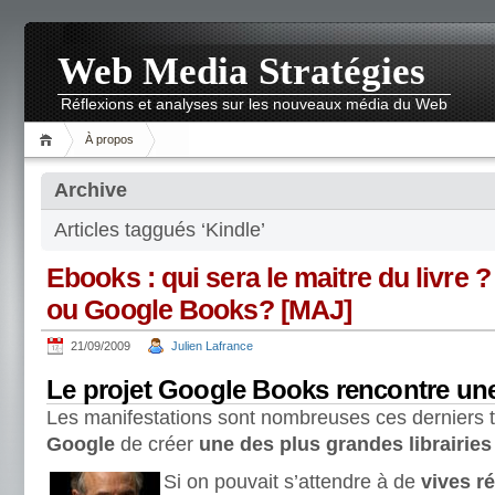
Web Media Stratégies
Réflexions et analyses sur les nouveaux média du Web
À propos
Archive
Articles taggués ‘Kindle’
Ebooks : qui sera le maitre du livre
ou Google Books? [MAJ]
21/09/2009
Julien Lafrance
Le projet Google Books rencontre une
Les manifestations sont nombreuses ces derniers t
Google
de créer
une des plus grandes librairies
Si on pouvait s’attendre à de
vives r