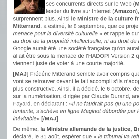
ses concurrents directs sur le Web (
M
leader du livre sur Internet (
Amazon
)
surprennent plus. Ainsi
le Ministre de la culture f
Mitterrand
, a estimé, le 8 septembre, que ce proje
menace pour la diversité culturelle
» et rappelle qu’
au droit de la propriété intellectuelle, ni au droit d
Google aurait été une société française qu’on aurai
allait être sous la menace de l’HADOPI Version 2 
viennent juste de voter à une courte majorité.
[MAJ]
Frédéric Mitterand semble avoir compris que
vont se retrouver devant le fait accompli s’ils n’ad
plus constructive. Ainsi, il a décidé, le 6 octobre,
sur la numérisation, dirigée par Claude Durand, an
Fayard, en déclarant : »
Il ne faudrait pas qu’une po
tentante, s’achève en ligne Maginot débordée par
inévitable
«
[/MAJ]
De même,
la Ministre allemande de la justice, Br
déclaré, le 31 août, espérer que «
le tribunal va re