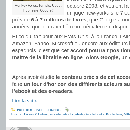
octobre 2008, et veulent fai
Monkey Forest Temple, Ubud,
Indonésie. Google?
un juge new-yorkais le 7 oc
près de
6 à 7 millions de livres
, que Google a nu
années, qui pourraient être immédiatement disponi
Et ce qui fait peur aux Etats-Unis, à la France, l’A
Amazon, Yahoo, Microsoft ou encore aux éditeurs i
espagnols, c’est que
cet accord pourrait positi
maître de la librairie en ligne
.
Alors Google, un
Après avoir étudié
le contenu précis de cet acco
faire
un tour d’horizon des différents acteurs s
l’ebook et des e-readers
.
Lire la suite…
Etude d'un service
,
Tendances
Amazon
,
Barnes & Nobles
,
e-reader
,
ebooks
,
ePub
,
Google Books
,
Kindle
,
livre
,
Mitt