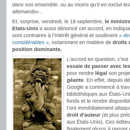
dans son ensemble, ou au moins qu’il en exclut les 
allemands
« .
Et, surprise, vendredi, le 18 septembre,
le ministr
Etats-Unis
a aussi dénoncé cet accord, en indiqua
sont contraires à l’intérêt général et soulèvent
«
de
considérables
»
, notamment en matière de
droits 
position dominante.
L’accord en question, c’est
essaie de passer avec le
pour rendre
légal
son proje
géante
. En effet, depuis 
Google a commencé à trava
bibliothèques aux États-Unis
fonds et le rendre disponib
l’ont immédiatement attaq
droit d’auteur
(et plus pré
aux États-Unis). Ces éditeu
finalement réussi à passer 