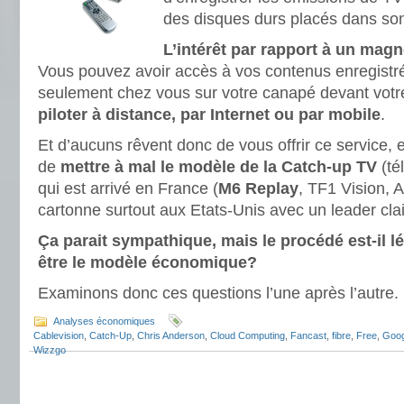
des disques durs placés dans so
L’intérêt par rapport à un ma
Vous pouvez avoir accès à vos contenus enregistr
seulement chez vous sur votre canapé devant votr
piloter à distance, par Internet ou par mobile
.
Et d’aucuns rêvent donc de vous offrir ce service,
de
mettre à mal le modèle de la Catch-up TV
(té
qui est arrivé en France (
M6 Replay
, TF1 Vision, 
cartonne surtout aux Etats-Unis avec un leader clai
Ça parait sympathique, mais le procédé est-il lé
être le modèle économique?
Examinons donc ces questions l’une après l’autre.
Analyses économiques
Cablevision
,
Catch-Up
,
Chris Anderson
,
Cloud Computing
,
Fancast
,
fibre
,
Free
,
Goog
Wizzgo