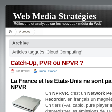
Web Media Stratégies
Réflexions et analyses sur les nouveaux média du Web
À propos
Archive
Articles taggués ‘Cloud Computing’
Catch-Up, PVR ou NPVR ?
31/08/2009
Julien Lafrance
La France et les Etats-Unis ne sont pa
NPVR
Un
NPRVR
, c’est un
Network Pe
Recorder
, en français un magné
Un tiers (FAI, cablo, pure player
d’enregistrer les émissions de TV 