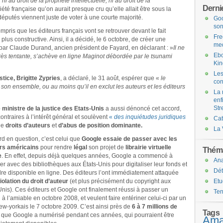
«
ni au droit de la propriété intellectuelle, ni au droit de la
Dernie
iété française qu’on aurait presque cru qu’elle allait être sous la
putés viennent juste de voter à une courte majorité.
Goo
son
pris que les éditeurs français vont se retrouver devant le fait
Fre
plus constructive. Ainsi, il a décidé, le 6 octobre, de créer une
med
par Claude Durand, ancien président de Fayard, en déclarant : »
Il ne
Ebo
très tentante, s’achève en ligne Maginot débordée par le tsunami
Kin
Les
stice, Brigitte Zypries
, a déclaré, le 31 août, espérer que «
le
con
 son ensemble, ou au moins qu’il en exclut les auteurs et les éditeurs
La 
enf
Str
e ministre de la justice des Etats-Unis
a aussi dénoncé cet accord,
ontraires à l’intérêt général et soulèvent
«
des inquiétudes juridiques
Ca
de
droits d’auteurs
et
d’abus de position dominante.
La 
rd en question, c’est celui que
Google essaie de passer avec les
rs américains
pour rendre
légal
son projet de
librairie virtuelle
Théma
e
. En effet, depuis déjà quelques années, Google a commencé à
An
ller avec des bibliothèques aux États-Unis pour digitaliser leur fonds et
Dét
dre disponible en ligne. Des éditeurs l’ont immédiatement attaquée
iolation du droit d’auteur
(et plus précisément du copyright aux
Etu
Unis). Ces éditeurs et Google ont finalement réussi à passer un
Te
 à l’amiable en octobre 2008, et veulent faire entériner celui-ci par un
ew-yorkais le 7 octobre 2009. C’est ainsi près de
6 à 7 millions de
Tags
, que Google a numérisé pendant ces années, qui pourraient être
Ama