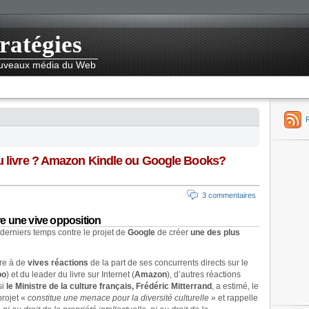
ratégies
nouveaux média du Web
du livre ? Amazon Kindle ou Google Books?
3 commentaires
e une vive opposition
derniers temps contre le projet de
Google
de créer
une des plus
dre à de
vives réactions
de la part de ses concurrents directs sur le
oo
) et du leader du livre sur Internet (
Amazon
), d’autres réactions
si
le Ministre de la culture français, Frédéric Mitterrand
, a estimé, le
projet «
constitue une menace pour la diversité culturelle
» et rappelle