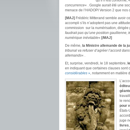
qu’il n’est conforme, 
concurrence
« . Google aurait été une soc
menace de l’HADOPI Version 2 que nos dé
[MAJ]
Frédéric Mitterand semble avoir com
accompli s’ils n’adoptent pas une attitude 
commission sur la numérisation, dirigée 
faudrait pas qu’une position gaullienne, 
numérique inévitable
«
[/MAJ]
De même,
la Ministre allemande de la ju
tribunal va refuser d’agréer l’accord dans
allemands
« .
Et, surprise, vendredi, le 18 septembre,
l
en indiquant que certaines clauses sont c
considérables
»
, notamment en matière 
L’acco
éditeu
géant
travai
le ren
pour v
États-
accord
juge n
livres