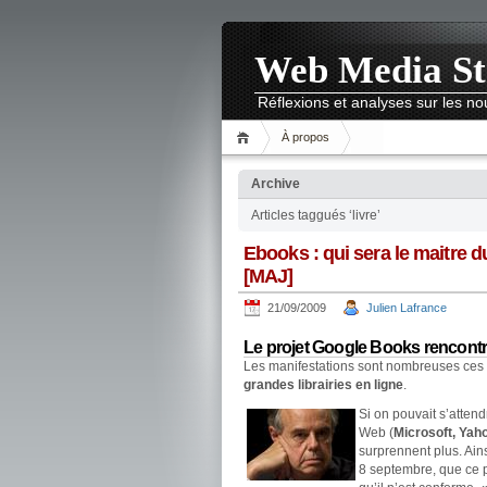
Web Media St
Réflexions et analyses sur les 
À propos
Archive
Articles taggués ‘livre’
Ebooks : qui sera le maitre 
[MAJ]
21/09/2009
Julien Lafrance
Le projet Google Books rencontr
Les manifestations sont nombreuses ces 
grandes librairies en ligne
.
Si on pouvait s’atten
Web (
Microsoft, Yah
surprennent plus. Ain
8 septembre, que ce 