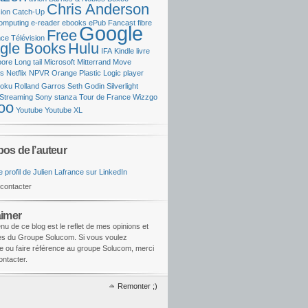
Chris Anderson
ion
Catch-Up
omputing
e-reader
ebooks
ePub
Fancast
fibre
Google
Free
ce Télévision
gle Books
Hulu
IFA
Kindle
livre
oore
Long tail
Microsoft
Mitterrand
Move
ks
Netflix
NPVR
Orange
Plastic Logic
player
oku
Rolland Garros
Seth Godin
Silverlight
Streaming
Sony
stanza
Tour de France
Wizzgo
oo
Youtube
Youtube XL
pos de l’auteur
contacter
aimer
nu de ce blog est le reflet de mes opinions et
les du Groupe Solucom. Si vous voulez
e ou faire référence au groupe Solucom, merci
ntacter.
Remonter ;)