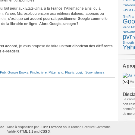
atement disponibles.
Cablevis
qui fait peur aux Etats-Unis, à la France, l’Allemagne ainsi qu’à
Cloud C
, Yahoo, Microsoft ou encore aux éditeurs italiens, japonais ou
film
Fran
ols, c’est que
cet accord pourrait positionner Google comme le
Goo
 de la librairie en ligne
.
Alors Google, un ogre?
loi de M
Networ
pvr
R
Smooth 
Yah
cet accord
, je vous propose de faire
un tour d’horizon des différents
s e-readers
.
A pro
ePub
,
Google Books
,
Kindle
,
livre
,
Mitterrand
,
Plastic Logic
,
Sony
,
stanza
Me 
Discl
Le conte
non cel
connaîtr
de me co
Mise à disposition par
Julien Lafrance
sous licence Creative Commons.
Validé
XHTML 1.1
and
CSS 3
.