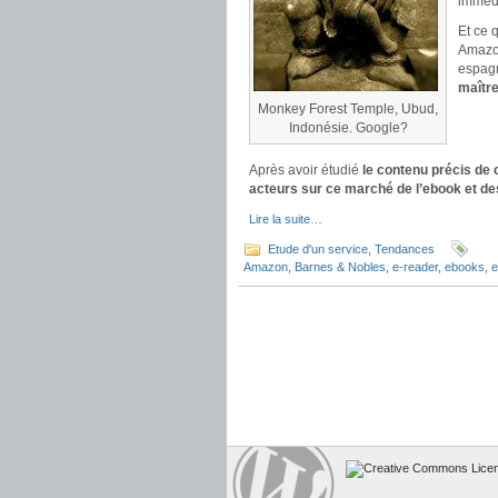
immédi
Et ce 
Amazon
espagn
maître
Monkey Forest Temple, Ubud,
Indonésie. Google?
Après avoir étudié
le contenu précis de 
acteurs sur ce marché de l’ebook et de
Lire la suite…
Etude d'un service
,
Tendances
Amazon
,
Barnes & Nobles
,
e-reader
,
ebooks
,