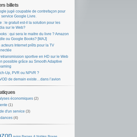
rs billets
gle jugé coupable de contrefaçon pour
 service Google Livre.
e : le gratuit est-il la solution pour les
ia sur le Web?
oks : qui sera le maitre du livre ? Amazon
dle ou Google Books? [MAJ]
 acteurs Internet prêts pour la TV
nectée
retransmission sportive en HD sur le Web
in possible grâce au Smooth Adaptive
eaming
tch-Up, PVR ou NPVR ?
VOD de demain existe…dans l’avion
tiques
alyses économiques
(2)
ente
(1)
de d'un service
(3)
ndances
(4)
zon
avion
Barnes & Nobles
Boxee